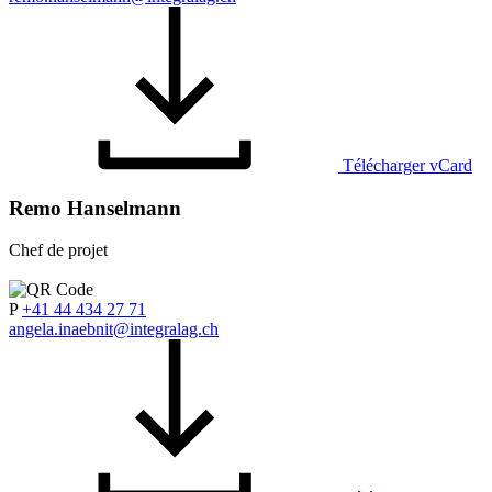
Télécharger vCard
Remo Hanselmann
Chef de projet
P
+41 44 434 27 71
angela.inaebnit@integralag.ch