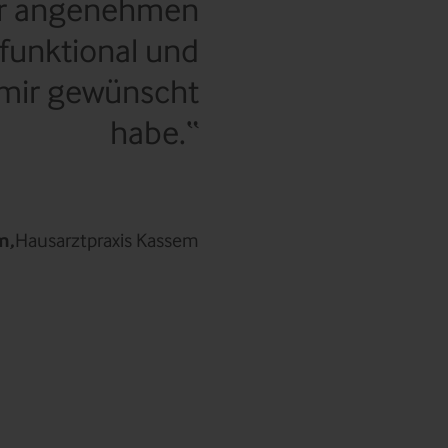
zur angenehmen
 funktional und
h mir gewünscht
habe.
m,
Hausarztpraxis Kassem