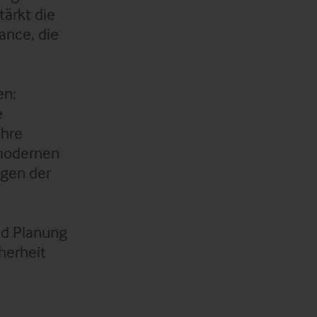
tärkt die
ance, die
en:
e
Ihre
 modernen
ngen der
nd Planung
herheit